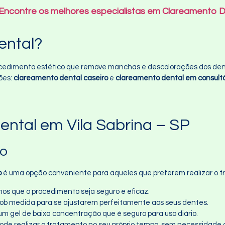
 Encontre os melhores especialistas em Clareamento D
ental?
cedimento estético que remove manchas e descolorações dos dent
ões:
clareamento dental caseiro
e
clareamento dental em consultó
ental em Vila Sabrina – SP
ro
o
é uma opção conveniente para aqueles que preferem realizar o t
mos que o procedimento seja seguro e eficaz.
 sob medida para se ajustarem perfeitamente aos seus dentes.
um gel de baixa concentração que é seguro para uso diário.
pode realizar o tratamento no seu próprio tempo, sem necessidade d