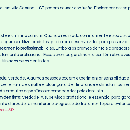
l em Vila Sabrina – SP podem causar confusão. Esclarecer esses p
 Este é um mito comum. Quando realizado corretamente e sob a supe
seguro e utiliza produtos que foram desenvolvidos para preservar 
reamento profissional
: Falso. Embora os cremes dentais clareador
ratamento profissional. Esses cremes geralmente contêm abrasivos
ilizados pelos dentistas.
dade
: Verdade. Algumas pessoas podem experimentar sensibilidade 
 penetrar no esmalte e alcançar a dentina, onde estimulam os ne
 de produtos específicos recomendados pelo dentista.
m dentista
: Verdade. A supervisão profissional é essencial para gar
nte clareador e monitorar o progresso do tratamento para evitar 
na – SP