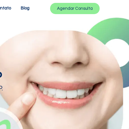
ntato
Blog
Agendar Consulta
P
.