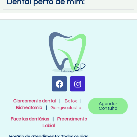
Dental perto de mim:
Clareamento dental
|
Botox
|
Agendar
Bichectomia
|
Gengivoplastia
Consulta
Facetas dentárias
|
Preencimento
Labial
Horário de atendimento: Todos os dias