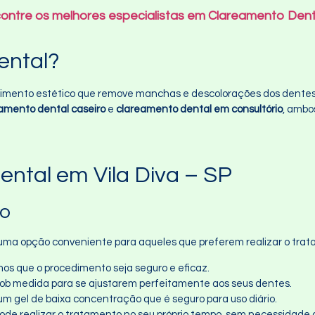
contre os melhores especialistas em Clareamento Dent
ental?
imento estético que remove manchas e descolorações dos dentes, 
amento dental caseiro
e
clareamento dental em consultório
, ambo
ntal em Vila Diva – SP
ro
uma opção conveniente para aqueles que preferem realizar o trat
mos que o procedimento seja seguro e eficaz.
 sob medida para se ajustarem perfeitamente aos seus dentes.
um gel de baixa concentração que é seguro para uso diário.
pode realizar o tratamento no seu próprio tempo, sem necessidade d