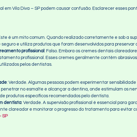
l em Vila Diva – SP podem causar confusão. Esclarecer esses pont
 Este é um mito comum. Quando realizado corretamente e sob a supe
seguro e utiliza produtos que foram desenvolvidos para preservar 
reamento profissional
: Falso. Embora os cremes dentais clareador
ratamento profissional. Esses cremes geralmente contêm abrasivos
ilizados pelos dentistas.
dade
: Verdade. Algumas pessoas podem experimentar sensibilidade 
 penetrar no esmalte e alcançar a dentina, onde estimulam os ne
 de produtos específicos recomendados pelo dentista.
m dentista
: Verdade. A supervisão profissional é essencial para gar
nte clareador e monitorar o progresso do tratamento para evitar 
– SP