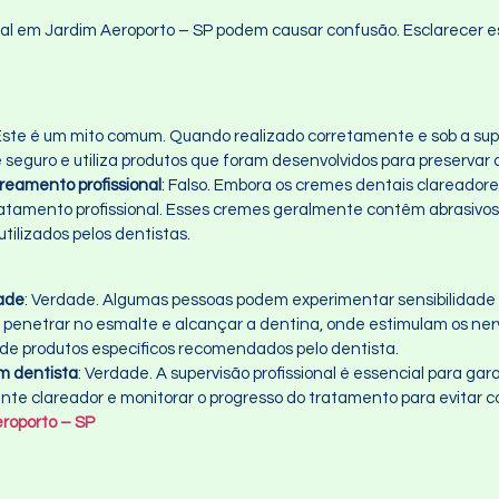
al em Jardim Aeroporto – SP podem causar confusão. Esclarecer es
 Este é um mito comum. Quando realizado corretamente e sob a supe
seguro e utiliza produtos que foram desenvolvidos para preservar 
reamento profissional
: Falso. Embora os cremes dentais clareador
ratamento profissional. Esses cremes geralmente contêm abrasivos
ilizados pelos dentistas.
dade
: Verdade. Algumas pessoas podem experimentar sensibilidade 
 penetrar no esmalte e alcançar a dentina, onde estimulam os ne
 de produtos específicos recomendados pelo dentista.
m dentista
: Verdade. A supervisão profissional é essencial para gar
nte clareador e monitorar o progresso do tratamento para evitar 
eroporto – SP