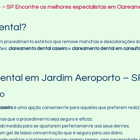
– SP Encontre os melhores especialistas em Claream
ental?
m procedimento estético que remove manchas e descolorações dos
ões:
clareamento dental caseiro
e
clareamento dental em consultó
ental em Jardim Aeroporto – S
ro
aseiro
é uma opção conveniente para aqueles que preferem realiza
mos que o procedimento seja seguro e eficaz.
 sob medida para se ajustarem perfeitamente aos seus dentes.
um gel de baixa concentração que é seguro para uso diário.
pode realizar o tratamento no seu próprio tempo, sem necessidade d