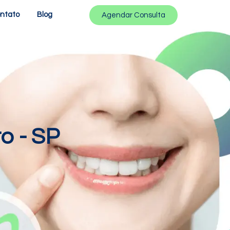
ntato
Blog
Agendar Consulta
o - SP