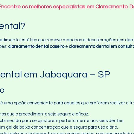
ncontre os melhores especialistas em Clareamento De
ental?
dimento estético que remove manchas e descolorações dos dentes
ões:
clareamento dental caseiro
e
clareamento dental em consultó
Dental em Jabaquara – SP
ro
é uma opção conveniente para aqueles que preferem realizar o tr
mos que o procedimento seja seguro e eficaz.
 sob medida para se ajustarem perfeitamente aos seus dentes.
um gel de baixa concentração que é seguro para uso diário.
pode realizar o tratamento no seu próprio tempo, sem necessidade d