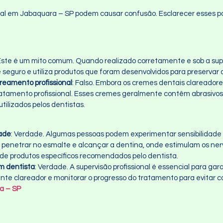
al em Jabaquara – SP podem causar confusão. Esclarecer esses po
 Este é um mito comum. Quando realizado corretamente e sob a supe
seguro e utiliza produtos que foram desenvolvidos para preservar 
reamento profissional
: Falso. Embora os cremes dentais clareador
ratamento profissional. Esses cremes geralmente contêm abrasivos
ilizados pelos dentistas.
dade
: Verdade. Algumas pessoas podem experimentar sensibilidade 
 penetrar no esmalte e alcançar a dentina, onde estimulam os ne
 de produtos específicos recomendados pelo dentista.
m dentista
: Verdade. A supervisão profissional é essencial para gar
nte clareador e monitorar o progresso do tratamento para evitar 
a – SP