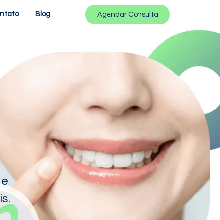
ntato
Blog
Agendar Consulta
 e
s.