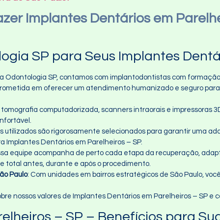
zer Implantes Dentários em Parelhe
ogia SP para Seus Implantes Dentár
Na Odontologia SP, contamos com implantodontistas com formação
prometida em oferecer um atendimento humanizado e seguro para I
s tomografia computadorizada, scanners intraorais e impressoras 3
fortável.
is utilizados são rigorosamente selecionados para garantir uma ada
Implantes Dentários em Parelheiros – SP.
ossa equipe acompanha de perto cada etapa da recuperação, a
te total antes, durante e após o procedimento.
São Paulo
: Com unidades em bairros estratégicos de São Paulo, voc
bre nossos valores de Implantes Dentários em Parelheiros – SP e c
elheiros – SP – Benefícios para S