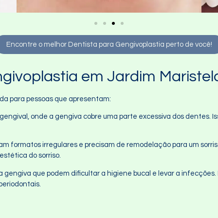
Encontre o melhor Dentista para Gengivoplastia perto de você!
ivoplastia em Jardim Maristel
cada para pessoas que apresentam:
 gengival, onde a gengiva cobre uma parte excessiva dos dentes. Is
am formatos irregulares e precisam de remodelação para um sorris
stética do sorriso.
a gengiva que podem dificultar a higiene bucal e levar a infecçõe
periodontais.