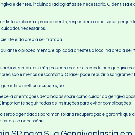
ngiva e dentes, incluindo radiografias se necessário. O dentista e
dentista explicará o procedimento, responderá a quaisquer pergunta
 cuidados necessários.
ciente e da área a ser tratada.
o durante o procedimento, é aplicada anestesia local na área a ser
usará instrumentos cirúrgicos para cortar e remodelar a gengiva c
or precisão e menos desconforto. O laser pode reduzir o sangrament
a garantir a melhor recuperação.
rnecerá orientações detalhadas sobre como cuidar da gengiva após 
 importante seguir todas as instruções para evitar complicações.
são serão agendadas para monitorar a recuperação e garantir que 
ajustes, se necessário.
gia SP para Sua Gengivoplastia em 