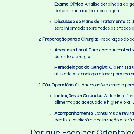
Exame Clínico
: Análise detalhada da ge
determinar a melhor abordagem.
Discussão do Plano de Tratamento
: O 
será informado sobre todas as etapas e
Preparação para a Cirurgia
: Preparação do pa
Anestesia Local
: Para garantir confort
durante a cirurgia.
Remodelação da Gengiva
: O dentista 
utilizada a tecnologia a laser para mai
Pós-Operatório
: Cuidados após a cirurgia par
Instruções de Cuidados
: O dentista fo
alimentação adequada e higiene oral. É
Acompanhamento
: Consultas de revi
dentista avaliará a cicatrização e fará 
Por que Escolher Odontolo