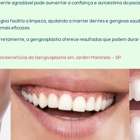
amente agradável pode aumentar a confiança e autoestima do paci
iva facilita a limpeza, ajudando a manter dentes e gengivas saud
 mais eficazes.
rretamente, a gengivoplastia oferece resultados que podem durar
os benefícios da Gengivoplastia em Jardim Maristela – SP.