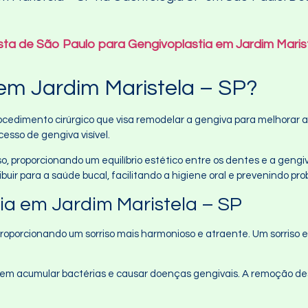
ista de São Paulo para Gengivoplastia em Jardim Maris
em Jardim Maristela – SP?
ocedimento cirúrgico que visa remodelar a gengiva para melhorar 
cesso de gengiva visível.
so, proporcionando um equilíbrio estético entre os dentes e a gengi
ir para a saúde bucal, facilitando a higiene oral e prevenindo pro
ia em Jardim Maristela – SP
, proporcionando um sorriso mais harmonioso e atraente. Um sorris
dem acumular bactérias e causar doenças gengivais. A remoção des