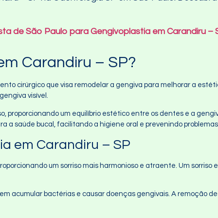
ista de São Paulo para Gengivoplastia em Carandiru – 
 em Carandiru – SP?
nto cirúrgico que visa remodelar a gengiva para melhorar a estéti
gengiva visível.
so, proporcionando um equilíbrio estético entre os dentes e a gengi
 a saúde bucal, facilitando a higiene oral e prevenindo problemas
tia em Carandiru – SP
, proporcionando um sorriso mais harmonioso e atraente. Um sorris
dem acumular bactérias e causar doenças gengivais. A remoção des