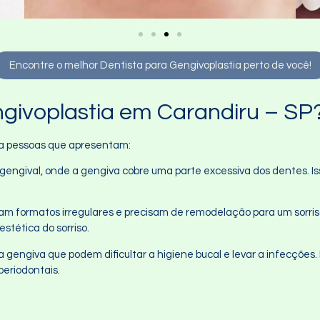
Encontre o melhor Dentista para Gengivoplastia perto de você!
ivoplastia em Carandiru – SP
ra pessoas que apresentam:
 gengival, onde a gengiva cobre uma parte excessiva dos dentes. Is
am formatos irregulares e precisam de remodelação para um sorris
stética do sorriso.
a gengiva que podem dificultar a higiene bucal e levar a infecçõe
periodontais.