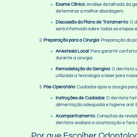
Exame Clínico
: Análise detalhada da ge
determinar a melhor abordagem.
Discussão do Plano de Tratamento
: O 
será informado sobre todas as etapas e
Preparação para a Cirurgia
: Preparação do pa
Anestesia Local
: Para garantir confort
durante a cirurgia.
Remodelação da Gengiva
: O dentista 
utilizada a tecnologia a laser para mai
Pós-Operatório
: Cuidados após a cirurgia par
Instruções de Cuidados
: O dentista fo
alimentação adequada e higiene oral. É
Acompanhamento
: Consultas de revi
dentista avaliará a cicatrização e fará 
Por que Escolher Odontolo