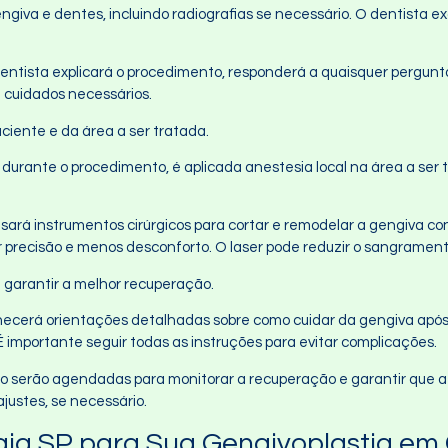
ngiva e dentes, incluindo radiografias se necessário. O dentista e
dentista explicará o procedimento, responderá a quaisquer pergunta
 cuidados necessários.
ciente e da área a ser tratada.
o durante o procedimento, é aplicada anestesia local na área a ser
usará instrumentos cirúrgicos para cortar e remodelar a gengiva c
or precisão e menos desconforto. O laser pode reduzir o sangrament
a garantir a melhor recuperação.
rnecerá orientações detalhadas sobre como cuidar da gengiva após 
 importante seguir todas as instruções para evitar complicações.
são serão agendadas para monitorar a recuperação e garantir que 
ajustes, se necessário.
gia SP para Sua Gengivoplastia em