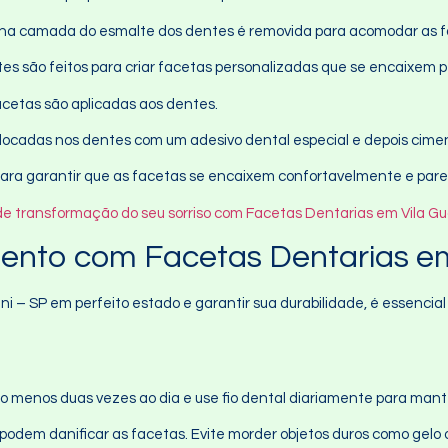
ina camada do esmalte dos dentes é removida para acomodar as f
tes são feitos para criar facetas personalizadas que se encaixem 
facetas são aplicadas aos dentes.
olocadas nos dentes com um adesivo dental especial e depois cimen
 para garantir que as facetas se encaixem confortavelmente e par
 de transformação do seu sorriso com Facetas Dentarias em Vila Gu
nto com Facetas Dentarias em
 – SP em perfeito estado e garantir sua durabilidade, é essencial
lo menos duas vezes ao dia e use fio dental diariamente para mant
 podem danificar as facetas. Evite morder objetos duros como gelo 