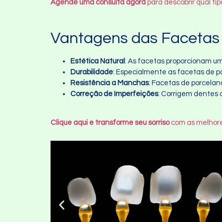
Agende uma consulta agora
para descobrir qual ti
Vantagens das Facetas 
Estética Natural
: As facetas proporcionam um
Durabilidade
: Especialmente as facetas de 
Resistência a Manchas
: Facetas de porcelan
Correção de Imperfeições
: Corrigem dentes
Clique aqui e transforme seu sorriso
com as melhore