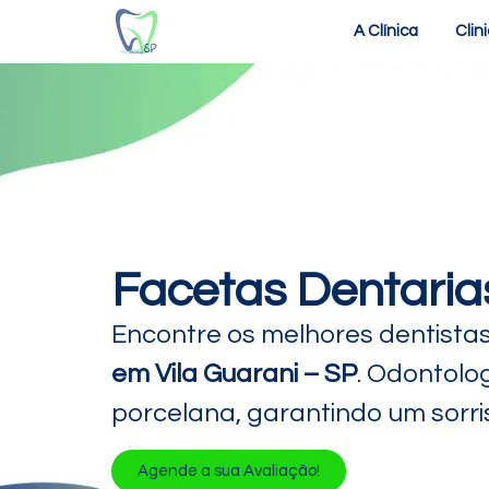
A Clínica
Clin
Facetas Dentarias
Encontre os melhores dentista
em Vila Guarani – SP
. Odontolo
porcelana, garantindo um sorris
Agende a sua Avaliação!