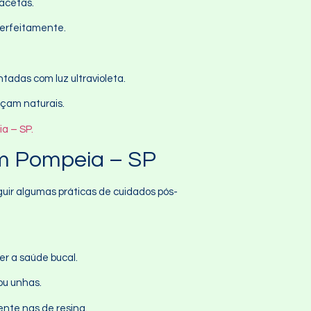
acetas.
perfeitamente.
tadas com luz ultravioleta.
eçam naturais.
a – SP.
m Pompeia – SP
uir algumas práticas de cuidados pós-
er a saúde bucal.
ou unhas.
ente nas de resina.