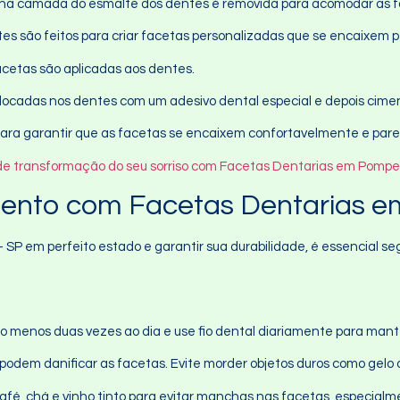
ina camada do esmalte dos dentes é removida para acomodar as f
tes são feitos para criar facetas personalizadas que se encaixem 
facetas são aplicadas aos dentes.
olocadas nos dentes com um adesivo dental especial e depois cimen
 para garantir que as facetas se encaixem confortavelmente e par
o de transformação do seu sorriso com Facetas Dentarias em Pompei
ento com Facetas Dentarias e
P em perfeito estado e garantir sua durabilidade, é essencial seg
lo menos duas vezes ao dia e use fio dental diariamente para mant
 podem danificar as facetas. Evite morder objetos duros como gelo 
café, chá e vinho tinto para evitar manchas nas facetas, especialm