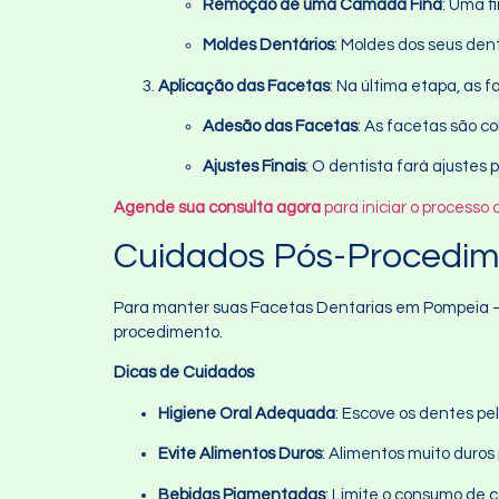
Remoção de uma Camada Fina
: Uma f
Moldes Dentários
: Moldes dos seus den
Aplicação das Facetas
: Na última etapa, as 
Adesão das Facetas
: As facetas são c
Ajustes Finais
: O dentista fará ajustes
Agende sua consulta agora
para iniciar o process
Cuidados Pós-Procedim
Para manter suas Facetas Dentarias em Pompeia – S
procedimento.
Dicas de Cuidados
Higiene Oral Adequada
: Escove os dentes pe
Evite Alimentos Duros
: Alimentos muito duros
Bebidas Pigmentadas
: Limite o consumo de 