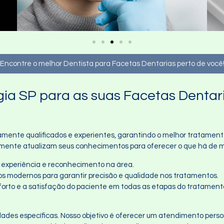
Encontre o melhor Dentista para Facetas Dentarias perto de você
gia SP para as suas Facetas Denta
mente qualificados e experientes, garantindo o melhor tratamento 
uamente atualizam seus conhecimentos para oferecer o que há de
ta experiência e reconhecimento na área.
os modernos para garantir precisão e qualidade nos tratamentos.
nforto e a satisfação do paciente em todas as etapas do tratament
es específicas. Nosso objetivo é oferecer um atendimento person