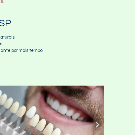
cê.
 SP
aturais.
s.
hante por mais tempo.