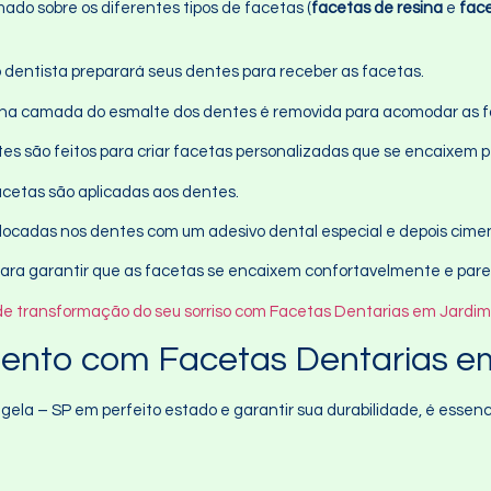
mado sobre os diferentes tipos de facetas (
facetas de resina
e
fac
o dentista preparará seus dentes para receber as facetas.
ina camada do esmalte dos dentes é removida para acomodar as f
tes são feitos para criar facetas personalizadas que se encaixem 
facetas são aplicadas aos dentes.
olocadas nos dentes com um adesivo dental especial e depois cimen
 para garantir que as facetas se encaixem confortavelmente e par
o de transformação do seu sorriso com Facetas Dentarias em Jardim
ento com Facetas Dentarias e
la – SP em perfeito estado e garantir sua durabilidade, é essenci