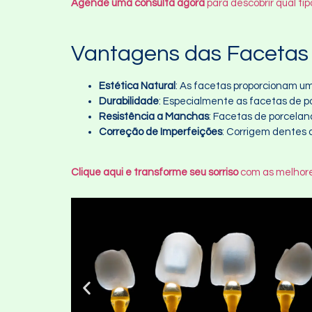
Agende uma consulta agora
para descobrir qual ti
Vantagens das Facetas 
Estética Natural
: As facetas proporcionam um
Durabilidade
: Especialmente as facetas de 
Resistência a Manchas
: Facetas de porcelan
Correção de Imperfeições
: Corrigem dentes
Clique aqui e transforme seu sorriso
com as melhore