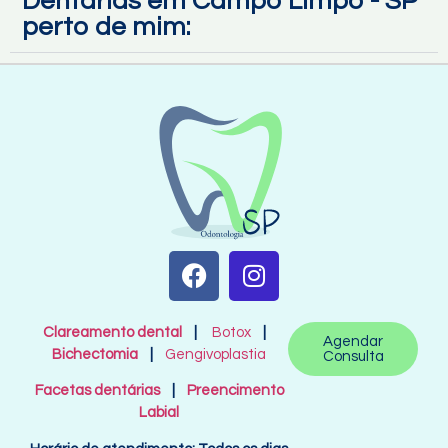
Dentarias em Campo Limpo - SP
perto de mim:
Clareamento dental
|
Botox
|
Agendar
Bichectomia
|
Gengivoplastia
Consulta
Facetas dentárias
|
Preencimento
Labial