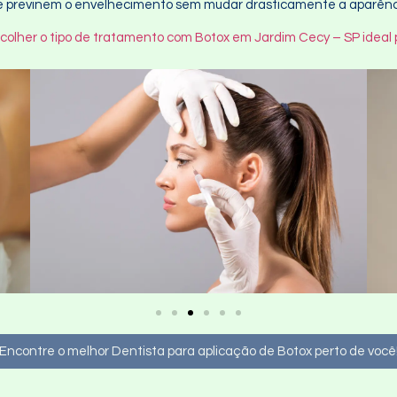
que previnem o envelhecimento sem mudar drasticamente a aparênc
colher o tipo de tratamento com Botox em Jardim Cecy – SP ideal 
Encontre o melhor Dentista para aplicação de Botox perto de você