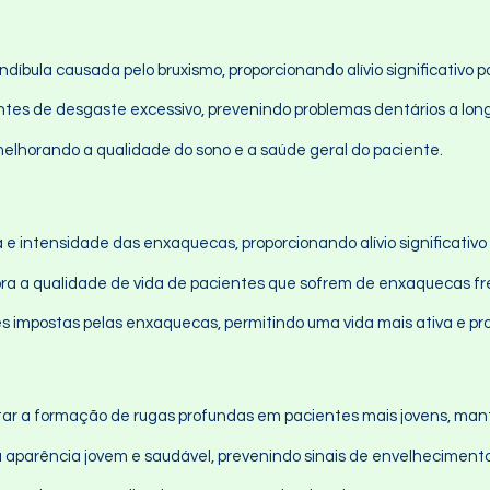
ndíbula causada pelo bruxismo, proporcionando alívio significativo
entes de desgaste excessivo, prevenindo problemas dentários a lon
melhorando a qualidade do sono e a saúde geral do paciente.
ia e intensidade das enxaquecas, proporcionando alívio significati
lhora a qualidade de vida de pacientes que sofrem de enxaquecas f
es impostas pelas enxaquecas, permitindo uma vida mais ativa e pro
vitar a formação de rugas profundas em pacientes mais jovens, m
a aparência jovem e saudável, prevenindo sinais de envelheciment