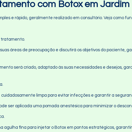
atamento com Botox em Jardim
les e rápido, geralmente realizado em consultório. Veja como fu
o tratamento.
á suas áreas de preocupação e discutirá os objetivos do paciente, g
amento será criado, adaptado às suas necessidades e desejos, gar
a.
 é cuidadosamente limpa para evitar infecções e garantir a segura
 pode ser aplicada uma pomada anestésica para minimizar o descon
ca.
uma agulha fina para injetar o Botox em pontos estratégicos, garanti