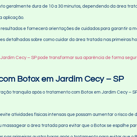
nto geralmente dura de 10 a 30 minutos, dependendo da área trat
a aplicação.
os resultados e fornecerá orientações de cuidados para garantir a m
 detalhadas sobre como cuidar da área tratada nas primeiras hora
Jardim Cecy – SP pode transformar sua aparência de forma segura
com Botox em Jardim Cecy – SP
ração tranquila após o tratamento com Botox em Jardim Cecy – SP,
, evite atividades físicas intensas que possam aumentar o risco de
 ou massagear a área tratada para evitar que o Botox se espalhe pa
as nas primeiras quatro horas após o tratamento para evitar que o 