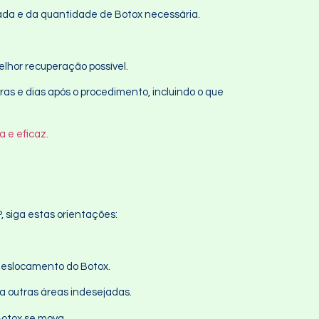
ada e da quantidade de Botox necessária.
elhor recuperação possível.
s e dias após o procedimento, incluindo o que
 e eficaz.
 siga estas orientações:
 deslocamento do Botox.
ra outras áreas indesejadas.
Botox se mova.