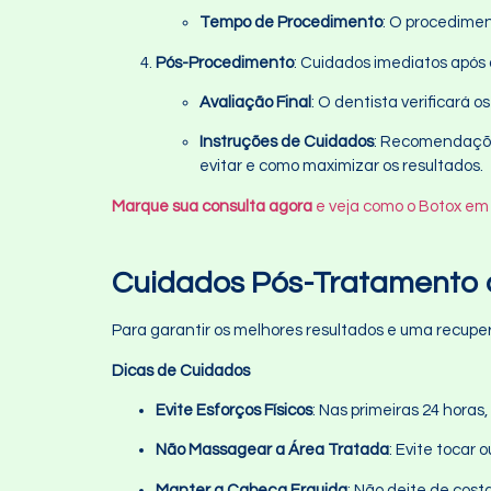
Tempo de Procedimento
: O procedime
Pós-Procedimento
: Cuidados imediatos após 
Avaliação Final
: O dentista verificará 
Instruções de Cuidados
: Recomendações
evitar e como maximizar os resultados.
Marque sua consulta agora
e veja como o Botox em 
Cuidados Pós-Tratamento 
Para garantir os melhores resultados e uma recupe
Dicas de Cuidados
Evite Esforços Físicos
: Nas primeiras 24 horas
Não Massagear a Área Tratada
: Evite tocar
Manter a Cabeça Erguida
: Não deite de cost