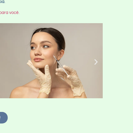
ia.
para você.
!