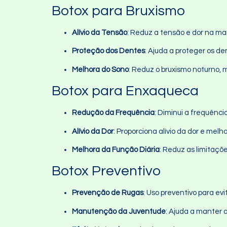
Botox para Bruxismo
Alívio da Tensão
: Reduz a tensão e dor na ma
Proteção dos Dentes
: Ajuda a proteger os d
Melhora do Sono
: Reduz o bruxismo noturno, 
Botox para Enxaqueca
Redução da Frequência
: Diminui a frequênc
Alívio da Dor
: Proporciona alívio da dor e me
Melhora da Função Diária
: Reduz as limitaçõ
Botox Preventivo
Prevenção de Rugas
: Uso preventivo para e
Manutenção da Juventude
: Ajuda a manter 