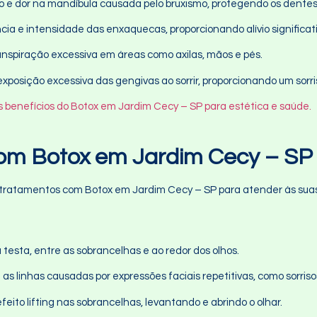
são e dor na mandíbula causada pelo bruxismo, protegendo os dente
ncia e intensidade das enxaquecas, proporcionando alívio signific
anspiração excessiva em áreas como axilas, mãos e pés.
exposição excessiva das gengivas ao sorrir, proporcionando um sorr
s benefícios do Botox em Jardim Cecy – SP para estética e saúde.
com Botox em Jardim Cecy – SP
tratamentos com Botox em Jardim Cecy – SP para atender às suas
testa, entre as sobrancelhas e ao redor dos olhos.
a as linhas causadas por expressões faciais repetitivas, como sorris
feito lifting nas sobrancelhas, levantando e abrindo o olhar.