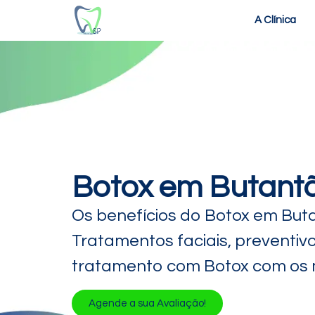
A Clínica
Botox em Butantã
Os benefícios do Botox em But
Tratamentos faciais, preventiv
tratamento com Botox com os m
Agende a sua Avaliação!