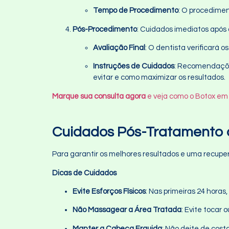
Tempo de Procedimento
: O procedime
Pós-Procedimento
: Cuidados imediatos após 
Avaliação Final
: O dentista verificará 
Instruções de Cuidados
: Recomendações
evitar e como maximizar os resultados.
Marque sua consulta agora
e veja como o Botox em 
Cuidados Pós-Tratamento 
Para garantir os melhores resultados e uma recupe
Dicas de Cuidados
Evite Esforços Físicos
: Nas primeiras 24 horas
Não Massagear a Área Tratada
: Evite tocar
Manter a Cabeça Erguida
: Não deite de cost