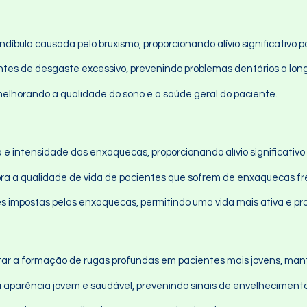
ndíbula causada pelo bruxismo, proporcionando alívio significativo
entes de desgaste excessivo, prevenindo problemas dentários a lon
melhorando a qualidade do sono e a saúde geral do paciente.
ia e intensidade das enxaquecas, proporcionando alívio significati
lhora a qualidade de vida de pacientes que sofrem de enxaquecas f
es impostas pelas enxaquecas, permitindo uma vida mais ativa e pro
vitar a formação de rugas profundas em pacientes mais jovens, m
a aparência jovem e saudável, prevenindo sinais de envelheciment