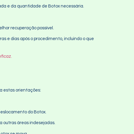
ada e da quantidade de Botox necessária.
elhor recuperação possível.
s e dias após o procedimento, incluindo o que
ficaz.
a estas orientações:
 deslocamento do Botox.
ra outras áreas indesejadas.
Botox se mova.