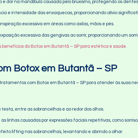
são e dor na mandíbula causada pelo bruxismo, protegendo os dente
ncia e intensidade das enxaquecas, proporcionando alívio signific
anspiração excessiva em áreas como axilas, mãos e pés.
exposição excessiva das gengivas ao sorrir, proporcionando um sorr
s benefícios do Botox em Butantã – SP para estética e saúde.
com Botox em Butantã – SP
tratamentos com Botox em Butantã – SP para atender às suas nec
testa, entre as sobrancelhas e ao redor dos olhos.
a as linhas causadas por expressões faciais repetitivas, como sorris
feito lifting nas sobrancelhas, levantando e abrindo o olhar.