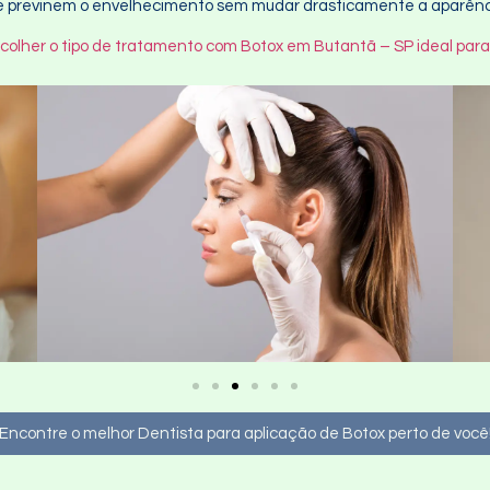
que previnem o envelhecimento sem mudar drasticamente a aparênc
colher o tipo de tratamento com Botox em Butantã – SP ideal para
Encontre o melhor Dentista para aplicação de Botox perto de você