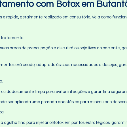
atamento com Botox em Butant
e rápido, geralmente realizado em consultório. Veja como funcio
o tratamento.
á suas áreas de preocupação e discutirá os objetivos do paciente, g
amento será criado, adaptado às suas necessidades e desejos, gar
a.
 é cuidadosamente limpa para evitar infecções e garantir a segura
 pode ser aplicada uma pomada anestésica para minimizar o descon
ca.
uma agulha fina para injetar o Botox em pontos estratégicos, garanti