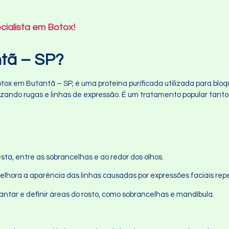
cialista em Botox!
tã – SP?
x em Butantã – SP, é uma proteína purificada utilizada para bloq
ando rugas e linhas de expressão. É um tratamento popular tanto 
esta, entre as sobrancelhas e ao redor dos olhos.
Melhora a aparência das linhas causadas por expressões faciais repe
vantar e definir áreas do rosto, como sobrancelhas e mandíbula.