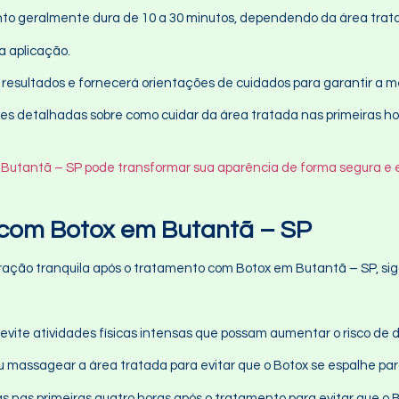
nto geralmente dura de 10 a 30 minutos, dependendo da área trat
a aplicação.
os resultados e fornecerá orientações de cuidados para garantir a m
 detalhadas sobre como cuidar da área tratada nas primeiras hora
Butantã – SP pode transformar sua aparência de forma segura e e
com Botox em Butantã – SP
ração tranquila após o tratamento com Botox em Butantã – SP, sig
, evite atividades físicas intensas que possam aumentar o risco de
 ou massagear a área tratada para evitar que o Botox se espalhe pa
as nas primeiras quatro horas após o tratamento para evitar que o 