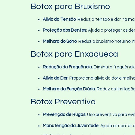
Botox para Bruxismo
Alívio da Tensão
: Reduz a tensão e dor na ma
Proteção dos Dentes
: Ajuda a proteger os d
Melhora do Sono
: Reduz o bruxismo noturno, 
Botox para Enxaqueca
Redução da Frequência
: Diminui a frequênc
Alívio da Dor
: Proporciona alívio da dor e me
Melhora da Função Diária
: Reduz as limitaçõ
Botox Preventivo
Prevenção de Rugas
: Uso preventivo para e
Manutenção da Juventude
: Ajuda a manter 