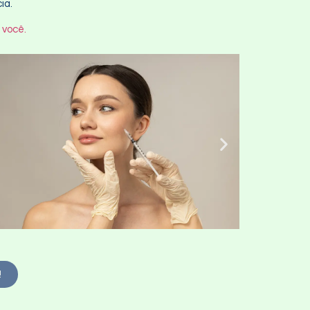
ia.
 você.
!