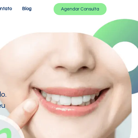
ntato
Blog
Agendar Consulta
o.
eu