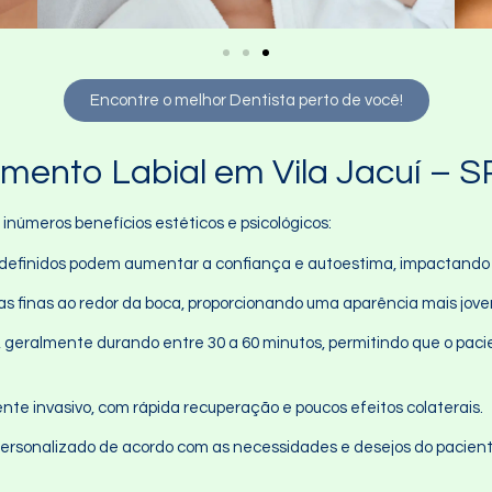
Encontre o melhor Dentista perto de você!
mento Labial em Vila Jacuí – S
inúmeros benefícios estéticos e psicológicos:
e definidos podem aumentar a confiança e autoestima, impactando po
has finas ao redor da boca, proporcionando uma aparência mais jove
, geralmente durando entre 30 a 60 minutos, permitindo que o paci
te invasivo, com rápida recuperação e poucos efeitos colaterais.
personalizado de acordo com as necessidades e desejos do pacien