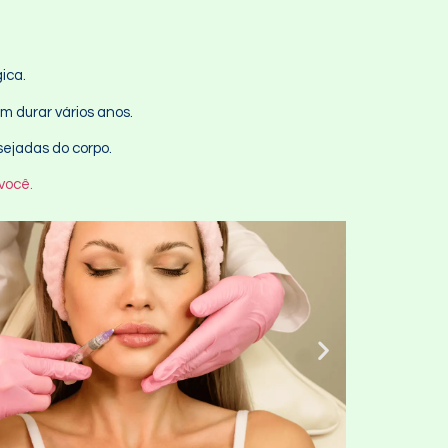
gica.
m durar vários anos.
sejadas do corpo.
você.