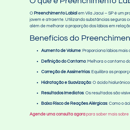
O que é Preenchimento Lab
O
Preenchimento Labial
em Vila Jacuí – SP é um pr
jovem e atraente. Utilizando substâncias seguras com
além de melhorar a proporção dos lábios em relação
Benefícios do Preenchiment
Aumento de Volume
: Proporciona lábios mais
Definição do Contorno
: Melhora o contorno d
Correção de Assimetrias
: Equilibra as propo
Hidratação e Suavização
: O ácido hialurônic
Resultados Imediatos
: Os resultados são vi
Baixo Risco de Reações Alérgicas
: Como o ác
Agende uma consulta agora
para saber mais sobre 