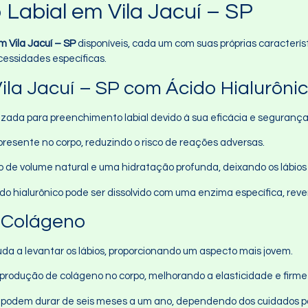
Labial em Vila Jacuí – SP
m Vila Jacuí – SP
disponíveis, cada um com suas próprias caracterís
essidades específicas.
la Jacuí – SP com Ácido Hialurôni
lizada para preenchimento labial devido à sua eficácia e segurança
resente no corpo, reduzindo o risco de reações adversas.
 de volume natural e uma hidratação profunda, deixando os lábios
cido hialurônico pode ser dissolvido com uma enzima específica, re
 Colágeno
uda a levantar os lábios, proporcionando um aspecto mais jovem.
a produção de colágeno no corpo, melhorando a elasticidade e firmez
s podem durar de seis meses a um ano, dependendo dos cuidados 