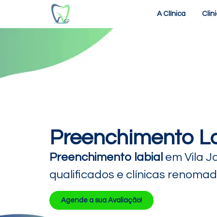
A Clínica
Clin
Preenchimento Lab
Preenchimento labial
em Vila Ja
qualificados e clínicas renoma
Agende a sua Avaliação!