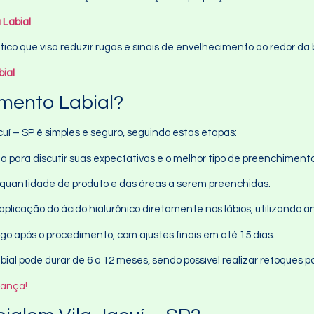
 Labial
tico que visa reduzir rugas e sinais de envelhecimento ao redor d
ial
mento Labial?
uí – SP é simples e seguro, seguindo estas etapas:
ta para discutir suas expectativas e o melhor tipo de preenchiment
a quantidade de produto e das áreas a serem preenchidas.
aplicação do ácido hialurônico diretamente nos lábios, utilizando an
ogo após o procedimento, com ajustes finais em até 15 dias.
bial pode durar de 6 a 12 meses, sendo possível realizar retoques p
rança!