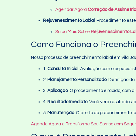
Agendar Agora
Correção de Assimetria
Rejuvenescimento Labial
: Procedimento esté
Saiba Mais Sobre
Rejuvenescimento Lab
Como Funciona o Preenchi
Nosso processo de preenchimento labial em Vila Jac
1.
Consulta Inicial
: Avaliação com o especialis
2.
Planejamento Personalizado
: Definição d
3.
Aplicação
: O procedimento é rápido, com a 
4.
Resultado Imediato
: Você verá resultados l
5.
Manutenção
: O efeito do preenchimento la
Agende Agora e Transforme Seu Sorriso com Segu