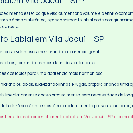
ialem Vila Jacuí – SP?
ocedimento estético que visa aumentar o volume e definir o contor
o o ácido hialurônico, o preenchimento labial pode corrigir assimet
 ao rosto.
o Labial em Vila Jacuí – SP
 cheios e volumosos, melhorando a aparência geral.
os lábios, tornando-os mais definidos e atraentes.
rções dos lábios para uma aparência mais harmoniosa.
o hidrata os lábios, suavizando linhas e rugas, proporcionando uma 
síveis imediatamente após o procedimento, sem necessidade de lon
ido hialurônico é uma substância naturalmente presente no corpo, o
os benefícios do preenchimento labial em Vila Jacuí – SP e como 