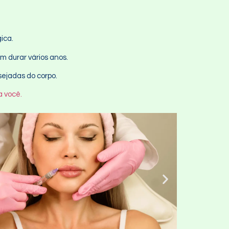
gica.
m durar vários anos.
sejadas do corpo.
a você.