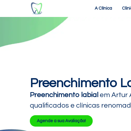
A Clínica
Clin
Preenchimento Lab
Preenchimento labial
em Artur A
qualificados e clínicas renoma
Agende a sua Avaliação!