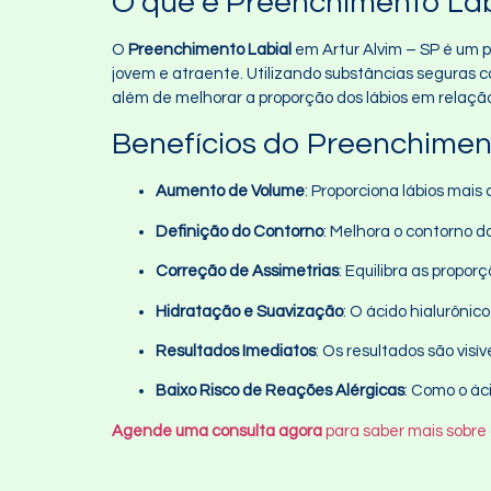
O que é Preenchimento Lab
O
Preenchimento Labial
em Artur Alvim – SP é um p
jovem e atraente. Utilizando substâncias seguras com
além de melhorar a proporção dos lábios em relação
Benefícios do Preenchiment
Aumento de Volume
: Proporciona lábios mais
Definição do Contorno
: Melhora o contorno d
Correção de Assimetrias
: Equilibra as propo
Hidratação e Suavização
: O ácido hialurônic
Resultados Imediatos
: Os resultados são vi
Baixo Risco de Reações Alérgicas
: Como o ác
Agende uma consulta agora
para saber mais sobre 