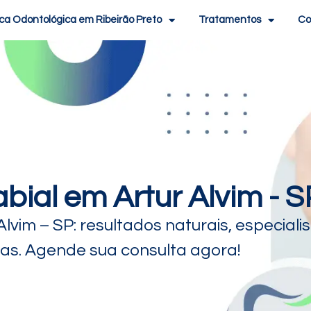
ica Odontológica em Ribeirão Preto
Tratamentos
Co
ial em Artur Alvim - S
lvim – SP: resultados naturais, especiali
das. Agende sua consulta agora!