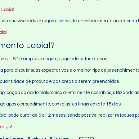
 Labial
tico que visa reduzir rugas e sinais de envelhecimento ao redor d
ial
mento Labial?
vim – SP é simples e seguro, seguindo estas etapas:
ta para discutir suas expectativas e o melhor tipo de preenchiment
a quantidade de produto e das áreas a serem preenchidas.
aplicação do ácido hialurônico diretamente nos lábios, utilizando an
ogo após o procedimento, com ajustes finais em até 15 dias.
bial pode durar de 6 a 12 meses, sendo possível realizar retoques p
rança!