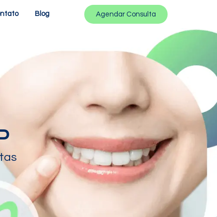
ntato
Blog
Agendar Consulta
P
stas