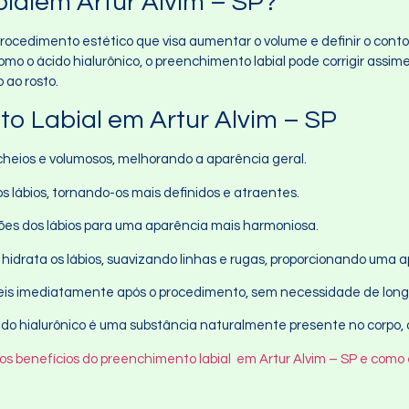
ialem Artur Alvim – SP?
rocedimento estético que visa aumentar o volume e definir o cont
o o ácido hialurônico, o preenchimento labial pode corrigir assimet
 ao rosto.
o Labial em Artur Alvim – SP
 cheios e volumosos, melhorando a aparência geral.
os lábios, tornando-os mais definidos e atraentes.
rções dos lábios para uma aparência mais harmoniosa.
o hidrata os lábios, suavizando linhas e rugas, proporcionando uma 
síveis imediatamente após o procedimento, sem necessidade de lon
ido hialurônico é uma substância naturalmente presente no corpo, o
os benefícios do preenchimento labial em Artur Alvim – SP e como