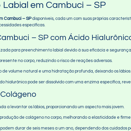
o Labial em Cambuci – SP
em Cambuci – SP
disponíveis, cada um com suas próprias característ
essidades específicas.
ambuci – SP com Ácido Hialurônic
lizada para preenchimento labial devido à sua eficácia e segurança
resente no corpo, reduzindo o risco de reações adversas.
 de volume natural e uma hidratação profunda, deixando os lábios
cido hialurônico pode ser dissolvido com uma enzima específica, re
 Colágeno
uda a levantar os lábios, proporcionando um aspecto mais jovem.
a produção de colágeno no corpo, melhorando a elasticidade e firmez
s podem durar de seis meses a um ano, dependendo dos cuidados 