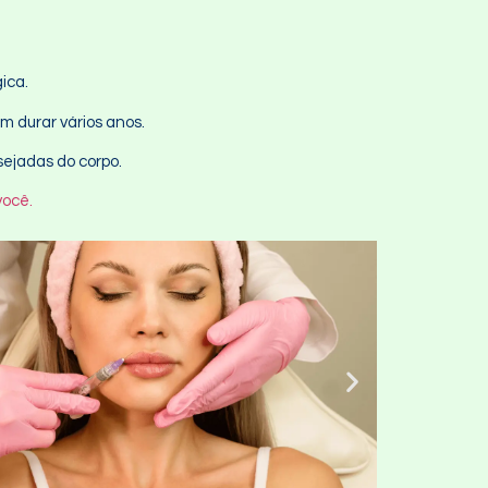
gica.
m durar vários anos.
sejadas do corpo.
você.