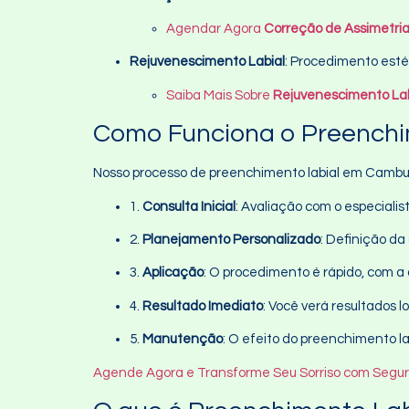
Agendar Agora
Correção de Assimetria
Rejuvenescimento Labial
: Procedimento esté
Saiba Mais Sobre
Rejuvenescimento Lab
Como Funciona o Preenchi
Nosso processo de preenchimento labial em Cambuci
1.
Consulta Inicial
: Avaliação com o especialis
2.
Planejamento Personalizado
: Definição d
3.
Aplicação
: O procedimento é rápido, com a 
4.
Resultado Imediato
: Você verá resultados l
5.
Manutenção
: O efeito do preenchimento la
Agende Agora e Transforme Seu Sorriso com Segu