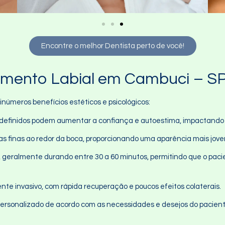
Encontre o melhor Dentista perto de você!
imento Labial em Cambuci – SP
úmeros benefícios estéticos e psicológicos:
e definidos podem aumentar a confiança e autoestima, impactando po
has finas ao redor da boca, proporcionando uma aparência mais jove
, geralmente durando entre 30 a 60 minutos, permitindo que o paci
te invasivo, com rápida recuperação e poucos efeitos colaterais.
personalizado de acordo com as necessidades e desejos do pacien