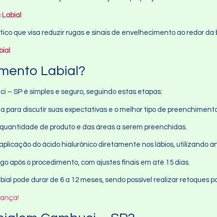
 Labial
tico que visa reduzir rugas e sinais de envelhecimento ao redor d
ial
mento Labial?
 – SP é simples e seguro, seguindo estas etapas:
ta para discutir suas expectativas e o melhor tipo de preenchiment
a quantidade de produto e das áreas a serem preenchidas.
aplicação do ácido hialurônico diretamente nos lábios, utilizando an
ogo após o procedimento, com ajustes finais em até 15 dias.
bial pode durar de 6 a 12 meses, sendo possível realizar retoques p
rança!