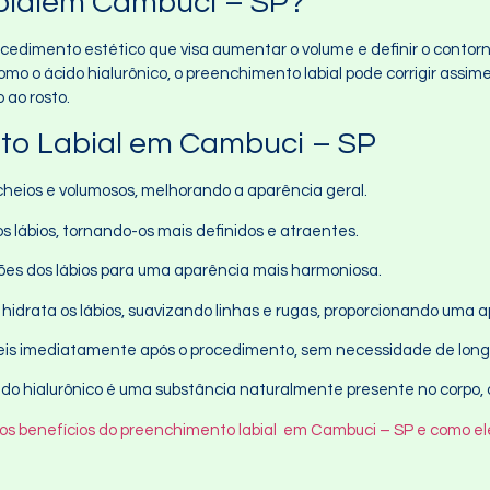
bialem Cambuci – SP?
edimento estético que visa aumentar o volume e definir o contorn
o o ácido hialurônico, o preenchimento labial pode corrigir assimet
 ao rosto.
to Labial em Cambuci – SP
 cheios e volumosos, melhorando a aparência geral.
os lábios, tornando-os mais definidos e atraentes.
rções dos lábios para uma aparência mais harmoniosa.
o hidrata os lábios, suavizando linhas e rugas, proporcionando uma 
síveis imediatamente após o procedimento, sem necessidade de lon
ido hialurônico é uma substância naturalmente presente no corpo, o
 os benefícios do preenchimento labial em Cambuci – SP e como e