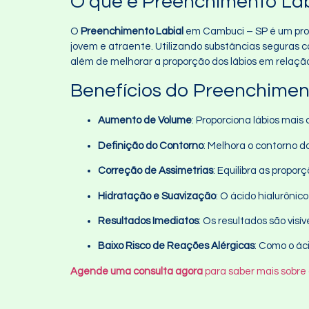
O que é Preenchimento La
O
Preenchimento Labial
em Cambuci – SP é um proc
jovem e atraente. Utilizando substâncias seguras com
além de melhorar a proporção dos lábios em relação
Benefícios do Preenchimen
Aumento de Volume
: Proporciona lábios mais
Definição do Contorno
: Melhora o contorno d
Correção de Assimetrias
: Equilibra as propo
Hidratação e Suavização
: O ácido hialurônic
Resultados Imediatos
: Os resultados são vi
Baixo Risco de Reações Alérgicas
: Como o ác
Agende uma consulta agora
para saber mais sobre