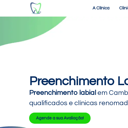
A Clínica
Clin
Preenchimento La
Preenchimento labial
em Cambuc
qualificados e clínicas renoma
Agende a sua Avaliação!