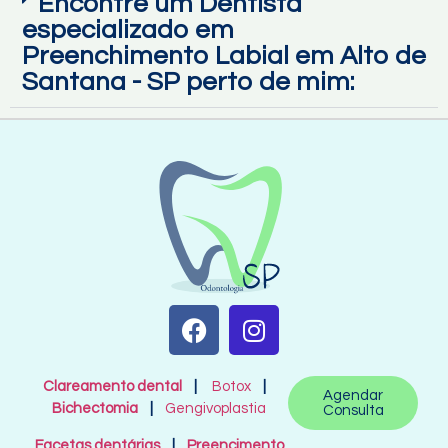
Encontre um Dentista
especializado em
Preenchimento Labial em Alto de
Santana - SP perto de mim:
Clareamento dental
|
Botox
|
Agendar
Bichectomia
|
Gengivoplastia
Consulta
Facetas dentárias
|
Preencimento